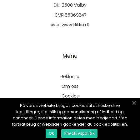
web:
www.klikko.dk
Menu
Reklame
Om oss
Cookies
På vores website bruges cookies til at huske dine
Kontakt Oss
indstillinger, statistik og personalisering af indhold og
Sitemap
annoncer. Denne information deles med tredjepart. Ved
fortsat brug af websiden godkender du cookiepolitikken.
Ok
Privatlivspolitik