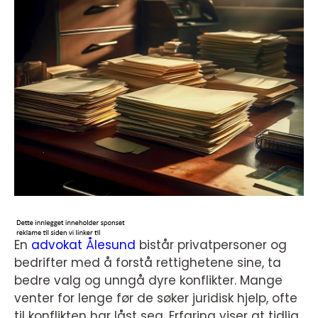
En
advokat Ålesund
bistår privatpersoner og
bedrifter med å forstå rettighetene sine, ta
bedre valg og unngå dyre konflikter. Mange
venter for lenge før de søker juridisk hjelp, ofte
til konflikten har låst seg. Erfaring viser at tidlig