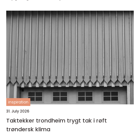
inspiration
31. July 2026
Taktekker trondheim trygt tak i røft
trøndersk klima