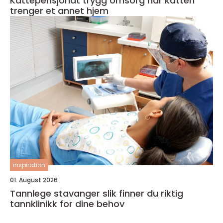
Kattepensjonat trygg omsorg når katten
trenger et annet hjem
inspiration
01. August 2026
Tannlege stavanger slik finner du riktig
tannklinikk for dine behov