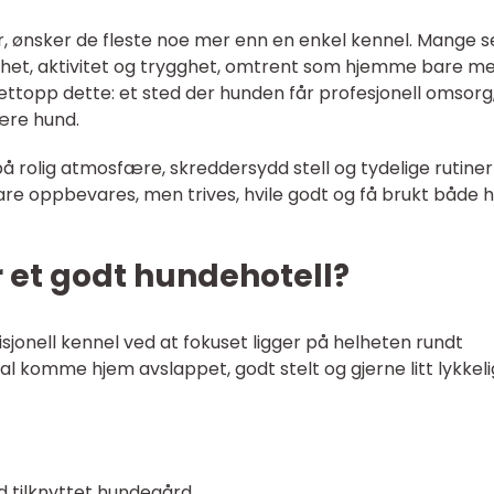
er, ønsker de fleste noe mer enn en enkel kennel. Mange s
het, aktivitet og trygghet, omtrent som hjemme bare med
ettopp dette: et sted der hunden får profesjonell omsorg
være hund.
på rolig atmosfære, skreddersydd stell og tydelige rutine
bare oppbevares, men trives, hvile godt og få brukt både 
 et godt hundehotell?
disjonell kennel ved at fokuset ligger på helheten rundt
l komme hjem avslappet, godt stelt og gjerne litt lykkeli
d tilknyttet hundegård