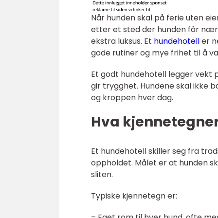
Når hunden skal på ferie uten ei
etter et sted der hunden får nær
ekstra luksus. Et
hundehotell
er n
gode rutiner og mye frihet til å 
Et godt hundehotell legger vekt 
gir trygghet. Hundene skal ikke 
og kroppen hver dag.
Hva kjennetegner
Et hundehotell skiller seg fra tra
oppholdet. Målet er at hunden ska
sliten.
Typiske kjennetegn er:
– Eget rom til hver hund, ofte me