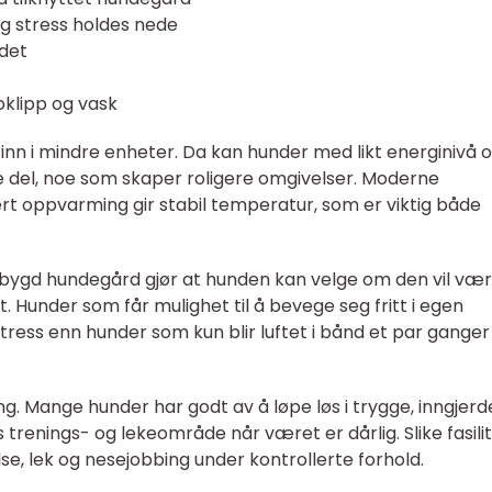
 og stress holdes nede
det
loklipp og vask
nn i mindre enheter. Da kan hunder med likt energinivå 
del, noe som skaper roligere omgivelser. Moderne
t oppvarming gir stabil temperatur, som er viktig både
rbygd hundegård gjør at hunden kan velge om den vil væ
. Hunder som får mulighet til å bevege seg fritt i egen
stress enn hunder som kun blir luftet i bånd et par gange
ing. Mange hunder har godt av å løpe løs i trygge, inngjer
s trenings- og lekeområde når været er dårlig. Slike fasili
lse, lek og nesejobbing under kontrollerte forhold.