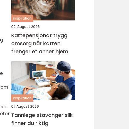
inspiration
02. August 2026
Kattepensjonat trygg
og
omsorg når katten
trenger et annet hjem
re
r om
inspiration
dede
01. August 2026
teter
Tannlege stavanger slik
finner du riktig