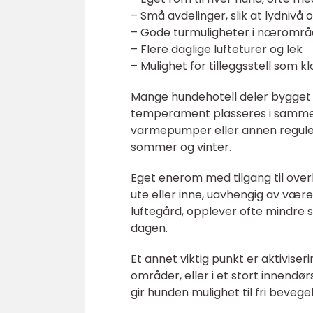
– Små avdelinger, slik at lydnivå
– Gode turmuligheter i nærområ
– Flere daglige lufteturer og lek
– Mulighet for tilleggsstell som k
Mange hundehotell deler bygget i
temperament plasseres i samme 
varmepumper eller annen reguler
sommer og vinter.
Eget enerom med tilgang til ove
ute eller inne, uavhengig av været
luftegård, opplever ofte mindre 
dagen.
Et annet viktig punkt er aktiviser
områder, eller i et stort innendør
gir hunden mulighet til fri bevege