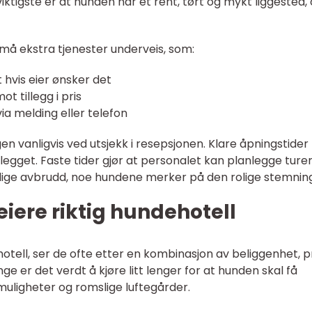
iktigste er at hunden har et rent, tørt og mykt liggested, o
små ekstra tjenester underveis, som:
 hvis eier ønsker det
t tillegg i pris
via melding eller telefon
en vanligvis ved utsjekk i resepsjonen. Klare åpningstider 
anlegget. Faste tider gjør at personalet kan planlegge turer
ndige avbrudd, noe hundene merker på den rolige stemnin
eiere riktig hundehotell
tell, ser de ofte etter en kombinasjon av beliggenhet, p
e er det verdt å kjøre litt lenger for at hunden skal få
uligheter og romslige luftegårder.