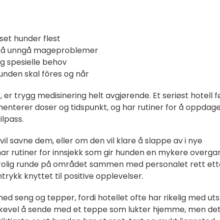
sset hunder flest
for å unngå mageproblemer
g spesielle behov
unden skal fôres og når
er trygg medisinering helt avgjørende. Et seriøst hotell f
menterer doser og tidspunkt, og har rutiner for å oppdag
ilpass.
l savne dem, eller om den vil klare å slappe av i nye
har rutiner for innsjekk som gir hunden en mykere overga
rolig runde på området sammen med personalet rett ett
ntrykk knyttet til positive opplevelser.
med seng og tepper, fordi hotellet ofte har rikelig med uts
 likevel å sende med et teppe som lukter hjemme, men de