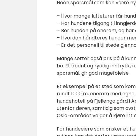
Noen spørsmål som kan være nyttig
– Hvor mange lufteturer får hun
– Har hundene tilgang til inngjer
– Bor hunden på enerom, og har
– Hvordan håndteres hunder med
– Er det personell til stede gje
Mange setter også pris på å kun
bo. Et åpent og ryddig inntrykk, r
spørsmål, gir god magefølelse.
Et eksempel på et sted som komb
rundt 1000 m, enerom med egne hu
hundehotell på Fjellenga gård i A
utenfor døren, samtidig som avs
Oslo-området velger å kjøre litt e
For hundeeiere som ønsker et hu