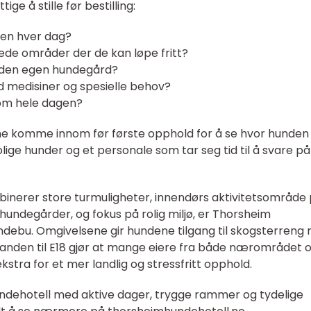
e å stille før bestilling:
den hver dag?
dede områder der de kan løpe fritt?
 den egen hundegård?
 medisiner og spesielle behov?
nnom hele dagen?
ne komme innom før første opphold for å se hvor hunden 
olige hunder og et personale som tar seg tid til å svare på
inerer store turmuligheter, innendørs aktivitetsområde
ndegårder, og fokus på rolig miljø, er Thorsheim
ndebu. Omgivelsene gir hundene tilgang til skogsterreng 
tanden til E18 gjør at mange eiere fra både nærområdet 
kstra for et mer landlig og stressfritt opphold.
ndehotell med aktive dager, trygge rammer og tydelige