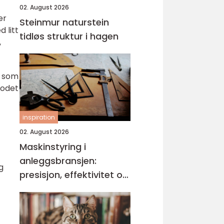
02. August 2026
er
Steinmur naturstein
 litt
tidløs struktur i hagen
,
r som
hodet
inspiration
02. August 2026
Maskinstyring i
anleggsbransjen:
g
presisjon, effektivitet og
bedre dokumentasjon