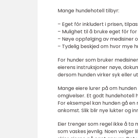
Mange hundehotell tilbyr:
– Eget fôr inkludert i prisen, tilpa
– Mulighet til å bruke eget fôr 
– Nøye oppfølging av medisiner o
– Tydelig beskjed om hvor mye h
For hunder som bruker medisiner, 
eierens instruksjoner nøye, doku
dersom hunden virker syk eller ut
Mange eiere lurer på om hunden vi
omgivelser. Et godt hundehotell 
For eksempel kan hunden gå en 
ankomst. Slik blir nye lukter og in
Eier trenger som regel ikke å ta 
som vaskes jevnlig. Noen velger