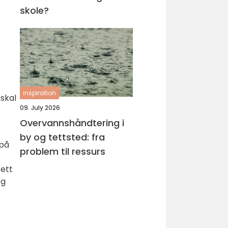
skole?
inspiration
skal
09. July 2026
Overvannshåndtering i
by og tettsted: fra
 på
problem til ressurs
rett
og