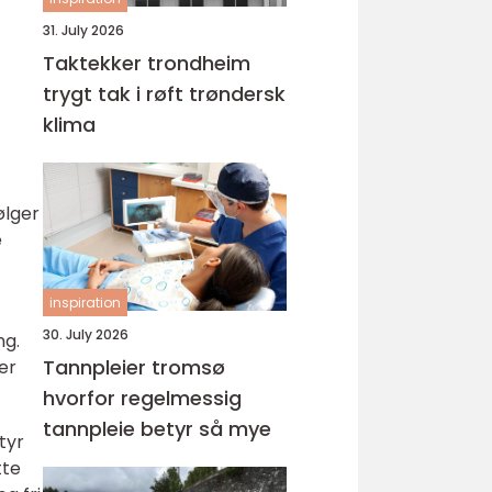
31. July 2026
Taktekker trondheim
trygt tak i røft trøndersk
klima
ølger
e
inspiration
30. July 2026
ng.
Tannpleier tromsø
er
hvorfor regelmessig
tannpleie betyr så mye
tyr
tte