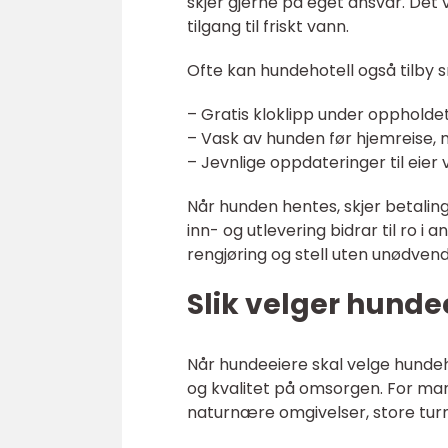
skjer gjerne på eget ansvar. Det v
tilgang til friskt vann.
Ofte kan hundehotell også tilby 
– Gratis kloklipp under oppholdet
– Vask av hunden før hjemreise, mo
– Jevnlige oppdateringer til eier 
Når hunden hentes, skjer betaling
inn- og utlevering bidrar til ro i 
rengjøring og stell uten unødve
Slik velger hunde
Når hundeeiere skal velge hundeho
og kvalitet på omsorgen. For mang
naturnære omgivelser, store turm