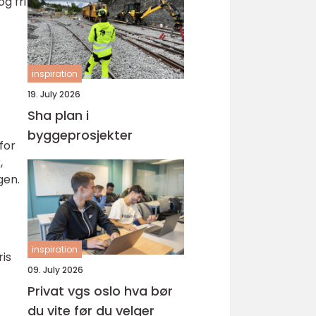
g fri
inspiration
19. July 2026
Sha plan i
byggeprosjekter
for
,
gen.
inspiration
ris
09. July 2026
Privat vgs oslo hva bør
du vite før du velger