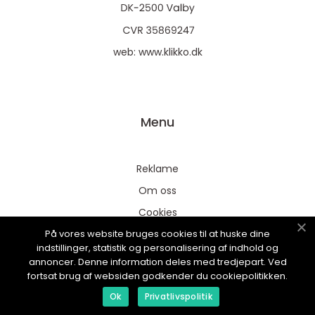
web:
www.klikko.dk
Menu
Reklame
Om oss
Cookies
På vores website bruges cookies til at huske dine
Kontakt Oss
indstillinger, statistik og personalisering af indhold og
Sitemap
annoncer. Denne information deles med tredjepart. Ved
fortsat brug af websiden godkender du cookiepolitikken.
Ok
Privatlivspolitik