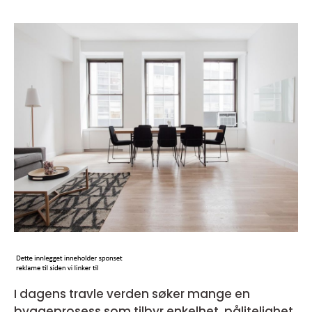
I dagens travle verden søker mange en
byggeprosess som tilbyr enkelhet, pålitelighet