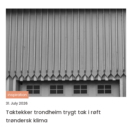
inspiration
31. July 2026
Taktekker trondheim trygt tak i røft
trøndersk klima