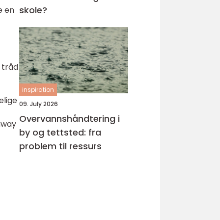
skole?
e en
 tråd
inspiration
elige
09. July 2026
Overvannshåndtering i
eaway
by og tettsted: fra
problem til ressurs