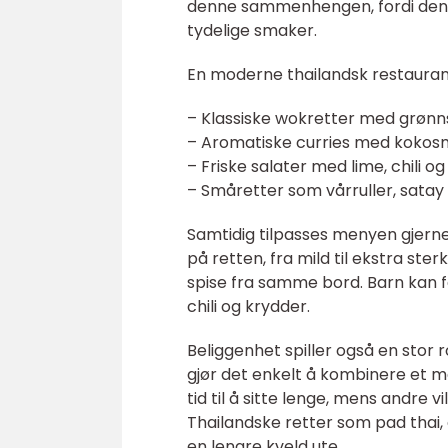
denne sammenhengen, fordi den 
tydelige smaker.
En moderne thailandsk restaurant i
– Klassiske wokretter med grønnsa
– Aromatiske curries med kokosm
– Friske salater med lime, chili og
– Småretter som vårruller, satay
Samtidig tilpasses menyen gjerne
på retten, fra mild til ekstra st
spise fra samme bord. Barn kan f
chili og krydder.
Beliggenhet spiller også en stor 
gjør det enkelt å kombinere et må
tid til å sitte lenge, mens andre vi
Thailandske retter som pad thai, c
en lengre kveld ute.