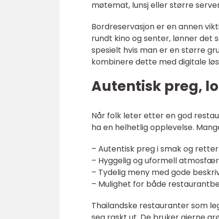
møtemat, lunsj eller større serve
Bordreservasjon er en annen vikti
rundt kino og senter, lønner det 
spesielt hvis man er en større g
kombinere dette med digitale løs
Autentisk preg, l
Når folk leter etter en god resta
ha en helhetlig opplevelse. Mang
– Autentisk preg i smak og retter
– Hyggelig og uformell atmosfæ
– Tydelig meny med gode beskriv
– Mulighet for både restaurant
Thailandske restauranter som legg
seg raskt ut. De bruker gjerne grø