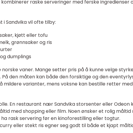
kombinerer raske serveringer med ferske ingredienser 
 Sandvika vil ofte tilby:
ker, kjøtt eller tofu
elk, grønnsaker og ris
 urter
 og dumplings
 norske vaner. Mange setter pris på å kunne velge styrk
erk. På den måten kan både den forsiktige og den eventyrly
å mildere varianter, mens voksne kan bestille retter me
rolle. En restaurant nær Sandvika storsenter eller Odeon 
ltid med shopping eller film. Noen ønsker et rolig målti
l ha rask servering før en kinoforestilling eller togtur.
urry eller stekt ris egner seg godt til både et kjapt målti