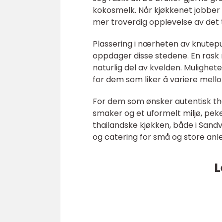
kokosmelk. Når kjøkkenet jobber k
mer troverdig opplevelse av det 
Plassering i nærheten av knutepu
oppdager disse stedene. En rask m
naturlig del av kvelden. Mulighet
for dem som liker å variere mell
For dem som ønsker autentisk tha
smaker og et uformelt miljø, peker
thailandske kjøkken, både i Sand
og catering for små og store anl
L