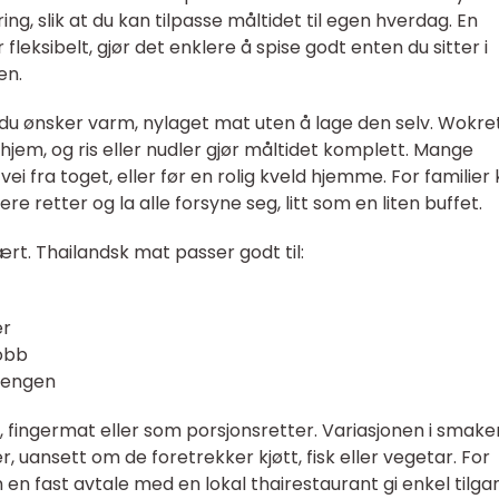
ng, slik at du kan tilpasse måltidet til egen hverdag. En
leksibelt, gjør det enklere å spise godt enten du sitter i
en.
 du ønsker varm, nylaget mat uten å lage den selv. Wokre
 hjem, og ris eller nudler gjør måltidet komplett. Mange
vei fra toget, eller før en rolig kveld hjemme. For familier
e retter og la alle forsyne seg, litt som en liten buffet.
rt. Thailandsk mat passer godt til:
er
obb
jengen
 fingermat eller som porsjonsretter. Variasjonen i smaker
er, uansett om de foretrekker kjøtt, fisk eller vegetar. For
en fast avtale med en lokal thairestaurant gi enkel tilgan