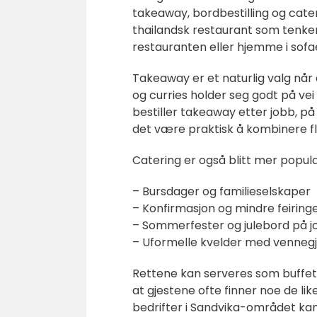
takeaway, bordbestilling og cateri
thailandsk restaurant som tenker f
restauranten eller hjemme i sofa
Takeaway er et naturlig valg når
og curries holder seg godt på vei
bestiller takeaway etter jobb, på 
det være praktisk å kombinere fler
Catering er også blitt mer populæ
– Bursdager og familieselskaper
– Konfirmasjon og mindre feiring
– Sommerfester og julebord på j
– Uformelle kvelder med venneg
Rettene kan serveres som buffet,
at gjestene ofte finner noe de lik
bedrifter i Sandvika-området kan 