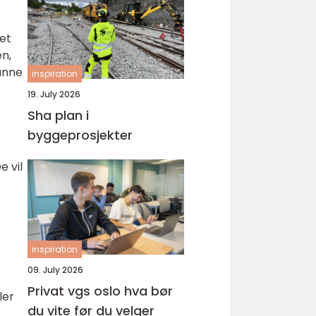
tet
en,
kunne
inspiration
19. July 2026
Sha plan i
byggeprosjekter
e vil
inspiration
09. July 2026
Privat vgs oslo hva bør
ler
du vite før du velger