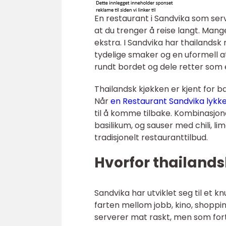
En restaurant i Sandvika som ser
at du trenger å reise langt. Man
ekstra. I Sandvika har thailandsk 
tydelige smaker og en uformell a
rundt bordet og dele retter som 
Thailandsk kjøkken er kjent for b
Når
en Restaurant Sandvika lykk
til å komme tilbake. Kombinasjo
basilikum, og sauser med chili, lim
tradisjonelt restauranttilbud.
Hvorfor thailands
Sandvika har utviklet seg til et 
farten mellom jobb, kino, shoppi
serverer mat raskt, men som fort