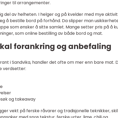
ringer til arrangementer.
g del av helheten. I helger og på kvelder med mye aktivi
seg å bestille bord på forhånd. Da slipper man usikkerhet
ruppe som ønsker å sitte samlet. Mange setter pris på å 
ninger, som online bestilling av både bord og mat.
okal forankring og anbefaling
urant i Sandvika, handler det ofte om mer enn bare mat. D
e verdsetter:
re
elser
besøk og takeaway
er vekt på ferske råvarer og tradisjonelle teknikker, skil
nnsaker med sprø tekstur, ferske urter, lime, chili og