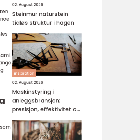
02. August 2026
uten
Steinmur naturstein
 noe
tidløs struktur i hagen
,
les
mami.
mange
og
inspiration
02. August 2026
Maskinstyring i
ka
anleggsbransjen:
presisjon, effektivitet og
bedre dokumentasjon
t som