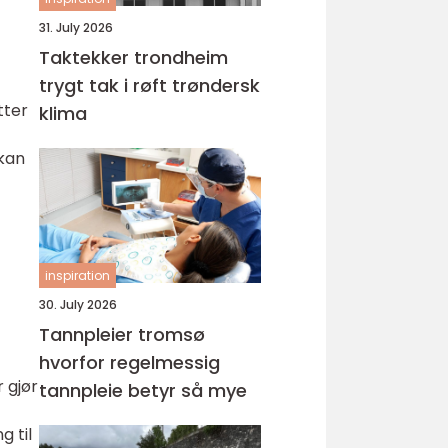
31. July 2026
Taktekker trondheim
trygt tak i røft trøndersk
tter
klima
 kan
inspiration
30. July 2026
Tannpleier tromsø
hvorfor regelmessig
 gjør
tannpleie betyr så mye
g til