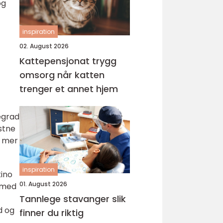
og
inspiration
02. August 2026
Kattepensjonat trygg
omsorg når katten
trenger et annet hjem
egrad
stne
d mer
inspiration
kino
01. August 2026
d med
Tannlege stavanger slik
d og
finner du riktig