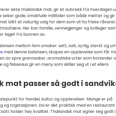
verer ekte thailandsk mat, gir et avbrekk fra hverdagen 
ge søker gode, smakfulle måltider som både metter og gir
mat blitt et naturlig valg for dem som vil ha friske råvarer
tmosfære. Her kan familie, vennegjenger og kolleger sam
er laget fra bunnen av.
alansen mellom fem smaker: søtt, salt, syrlig, sterkt og u
es
med denne balansen, skapes en opplevelse som får 
nen av sprø grønnsaker, aromatiske urter som koriander 
e og fiskesaus gir en meny som skiller seg ut i et ellers
k mat passer så godt i sandvi
knutepunkt for handel, kultur og opplevelser. Mange er på
ng og togstasjonen. Da er det praktisk med en restauran
satt holder høy kvalitet. Thailandsk mat egner seg godt i