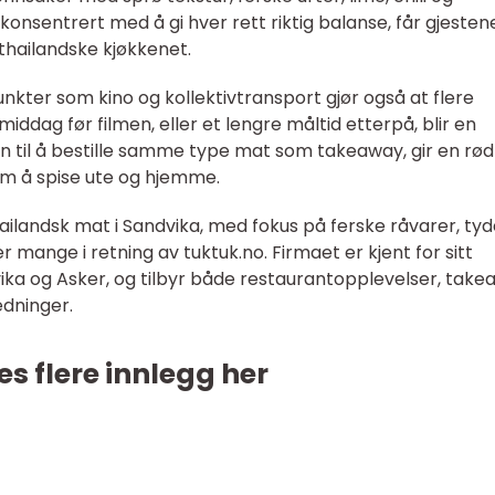
onsentrert med å gi hver rett riktig balanse, får gjesten
thailandske kjøkkenet.
nkter som kino og kollektivtransport gjør også at flere
iddag før filmen, eller et lengre måltid etterpå, blir en
en til å bestille samme type mat som takeaway, gir en rød
om å spise ute og hjemme.
ilandsk mat i Sandvika, med fokus på ferske råvarer, tyd
 mange i retning av tuktuk.no. Firmaet er kjent for sitt
vika og Asker, og tilbyr både restaurantopplevelser, tak
edninger.
es flere innlegg her