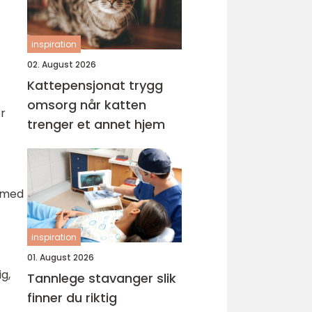
inspiration
02. August 2026
Kattepensjonat trygg
omsorg når katten
r
trenger et annet hjem
g med
inspiration
01. August 2026
ig,
Tannlege stavanger slik
finner du riktig