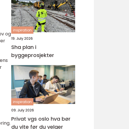
inspiration
ov og
19. July 2026
der
Sha plan i
byggeprosjekter
gens
r
inspiration
09. July 2026
Privat vgs oslo hva bør
ring.
du vite før du velger