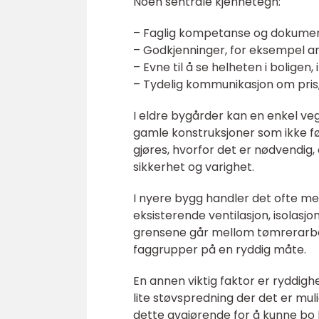
Noen sentrale kjennetegn:
– Faglig kompetanse og dokumen
– Godkjenninger, for eksempel a
– Evne til å se helheten i boligen
– Tydelig kommunikasjon om pris,
I eldre bygårder kan en enkel ve
gamle konstruksjoner som ikke f
gjøres, hvorfor det er nødvendig
sikkerhet og varighet.
I nyere bygg handler det ofte mer
eksisterende ventilasjon, isolasjo
grensene går mellom tømrerarbei
faggrupper på en ryddig måte.
En annen viktig faktor er ryddighe
lite støvspredning der det er mul
dette avgjørende for å kunne b