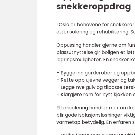
snekkeroppdrag
I Oslo er behovene for snekkerar
etterisolering og rehabilitering. 
Oppussing handler gjerne om funks
plassutnyttelse gir boligen et løf
lagringsmuligheter. En snekker k
– Bygge inn garderober og oppb
– Rette opp ujevne vegger og ta
– Legge nye gulv og tilpasse ters
– Klargjøre rom for nytt kjøkken
Etterisolering handler mer om ko
blir gode isolasjonsløsninger vikt
varmetap betydelig. En erfaren s