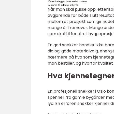
Når man skal pusse opp, etteriso
avgjørende for både sluttresultat
mellom et prosjekt som gir hodeb
mange år fremover. Mange under
som skal til for at et byggeprosjek
En god snekker handler ikke bare
dialog, gode materialvalg, energie
nærmere på hva som kjennetegner
man bestiller, og hvorfor kvalitet
Hva kjennetegner 
En profesjonell snekker i Oslo ko
spenner fra gamle bygårder med 
lyd. En erfaren snekker kjenner di