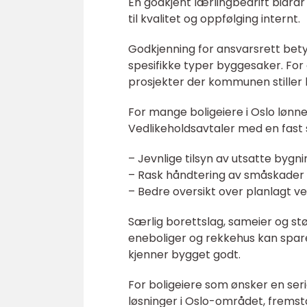
En godkjent lærlingbedrift bidrar
til kvalitet og oppfølging internt.
Godkjenning for ansvarsrett bety
spesifikke typer byggesaker. For
prosjekter der kommunen stiller k
For mange boligeiere i Oslo lønne
Vedlikeholdsavtaler med en fast s
– Jevnlige tilsyn av utsatte bygn
– Rask håndtering av småskader f
– Bedre oversikt over planlagt ve
Særlig borettslag, sameier og stø
eneboliger og rekkehus kan spar
kjenner bygget godt.
For boligeiere som ønsker en ser
løsninger i Oslo-området, fremstå