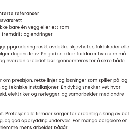
terte referanser
nsvarsrett
, ikke bare én vegg eller ett rom
 fremdrift og endringer
ggoppgradering raskt avdekke skjevheter, fuktskader elle
ølger dagens krav. En god snekker forklarer hva som må
, og hvordan arbeidet bør gjennomføres for å sikre både
 om presisjon, rette linjer og løsninger som spiller på la
n og tekniske installasjoner. En dyktig snekker vet hvor
d, elektriker og rørlegger, og samarbeider med andre
t. Profesjonelle firmaer sørger for ordentlig sikring av bol
ig, og god opprydding underveis. For mange boligeiere er
o hjemme mens arbeidet pågår.