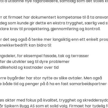
 til å utdanne nye fagarbeidere, samtidig som det stilles k
r at firmaet har dokumentert kompetanse til å ta ansvar
 deg som kunde gir dette en ekstra trygghet, særlig ved s
lare krav til prosjektering, gjennomføring og kontroll.
r det seg også å tenke mer langsiktig enn ett enkelt pros
nekkerbedrift kan bidra til:
ingsdeler, for eksempel fasade, tak og terrasser
ør de utvikler seg til dyre problemer
dlikehold og kostnader over tid
rre bygårder har stor nytte av slike avtaler. Men også
e både tid og penger på å ha en fast samarbeidspartner
iøs aktør med fokus på kvalitet, trygghet og skreddersyd
r Spikern Bygg AS som et solid valg. Firmaet har tydelig 