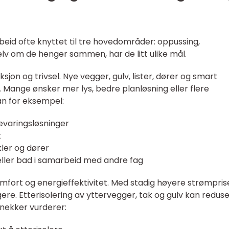
beid ofte knyttet til tre hovedområder: oppussing,
Selv om de henger sammen, har de litt ulike mål.
jon og trivsel. Nye vegger, gulv, lister, dører og smart
t. Mange ønsker mer lys, bedre planløsning eller flere
an for eksempel:
evaringsløsninger
k
kler og dører
 eller bad i samarbeid med andre fag
mfort og energieffektivitet. Med stadig høyere strømpris
igere. Etterisolering av yttervegger, tak og gulv kan redus
nekker vurderer: