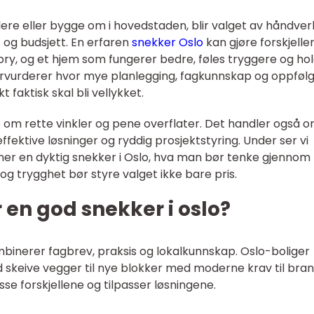
lere eller bygge om i hovedstaden, blir valget av håndver
 og budsjett. En erfaren
snekker Oslo
kan gjøre forskjelle
ry, og et hjem som fungerer bedre, føles tryggere og hol
vurderer hvor mye planlegging, fagkunnskap og oppfølg
t faktisk skal bli vellykket.
 om rette vinkler og pene overflater. Det handler også 
ffektive løsninger og ryddig prosjektstyring. Under ser vi
 en dyktig snekker i Oslo, hva man bør tenke gjennom 
 og trygghet bør styre valget ikke bare pris.
en god snekker i oslo?
mbinerer fagbrev, praksis og lokalkunnskap. Oslo-boliger
skeive vegger til nye blokker med moderne krav til bra
sse forskjellene og tilpasser løsningene.