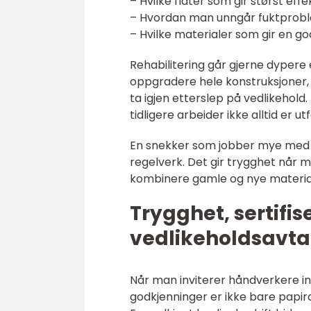
– Hvilke flater som gir størst effe
– Hvordan man unngår fuktprob
– Hvilke materialer som gir en go
Rehabilitering går gjerne dypere
oppgradere hele konstruksjoner, s
ta igjen etterslep på vedlikehold.
tidligere arbeider ikke alltid er 
En snekker som jobber mye med 
regelverk. Det gir trygghet når 
kombinere gamle og nye materia
Trygghet, sertifis
vedlikeholdsavta
Når man inviterer håndverkere inn 
godkjenninger er ikke bare papira