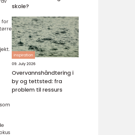
rav
skole?
 for
tørre
jekt.
inspiration
09. July 2026
Overvannshåndtering i
by og tettsted: fra
problem til ressurs
 som
de
fokus