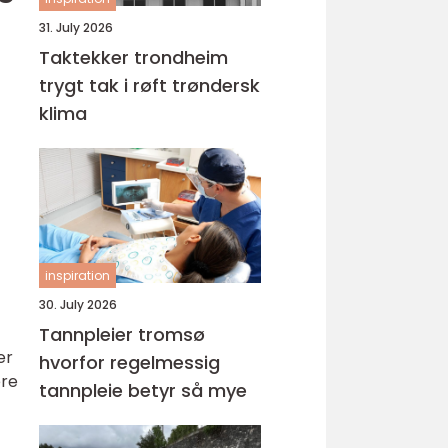
31. July 2026
Taktekker trondheim
trygt tak i røft trøndersk
klima
inspiration
30. July 2026
Tannpleier tromsø
er
hvorfor regelmessig
ere
tannpleie betyr så mye