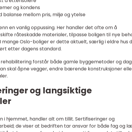
kt å etterisolere
lemer og kondens
d balanse mellom pris, miljø og ytelse
 enn en vanlig oppussing. Her handler det ofte om å
kifte råteskadde materialer, tilpasse boligen til nye beh
 I mange Oslo-boliger er dette aktuelt, særlig i eldre hus 
utført etter dagens standard.
rehabilitering forstår både gamle byggemetoder og da
man skal åpne vegger, endre bærende konstruksjoner elle
ler.
eringer og langsiktige
ler
i hjemmet, handler alt om tillit. Sertifiseringer og
rbeid; de viser at bedriften tar ansvar for både fag og læ