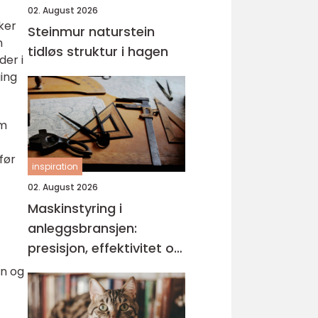
02. August 2026
ker
Steinmur naturstein
n
tidløs struktur i hagen
der i
ing
om
før
inspiration
02. August 2026
Maskinstyring i
anleggsbransjen:
presisjon, effektivitet og
bedre dokumentasjon
nn og