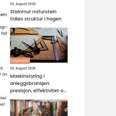
02. August 2026
Steinmur naturstein
 dem
tidløs struktur i hagen
top-
 for
inspiration
es
02. August 2026
r av
Maskinstyring i
anleggsbransjen:
presisjon, effektivitet og
bedre dokumentasjon
 Her
er.