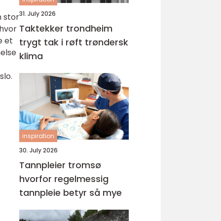
31. July 2026
 stor
Taktekker trondheim
 hvor
e et
trygt tak i røft trøndersk
helse
klima
slo.
inspiration
30. July 2026
Tannpleier tromsø
hvorfor regelmessig
tannpleie betyr så mye