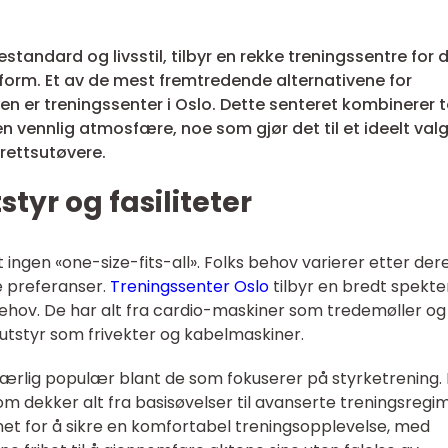
vestandard og livsstil, tilbyr en rekke treningssentre for
i form. Et av de mest fremtredende alternativene for
en er treningssenter i Oslo. Dette senteret kombinerer 
n vennlig atmosfære, noe som gjør det til et ideelt valg
rettsutøvere.
styr og fasiliteter
 ingen «one-size-fits-all». Folks behov varierer etter der
ge preferanser.
Treningssenter Oslo
tilbyr en bredt spekte
 behov. De har alt fra cardio-maskiner som tredemøller og
sutstyr som frivekter og kabelmaskiner.
særlig populær blant de som fokuserer på styrketrening.
m dekker alt fra basisøvelser til avanserte treningsregim
net for å sikre en komfortabel treningsopplevelse, med