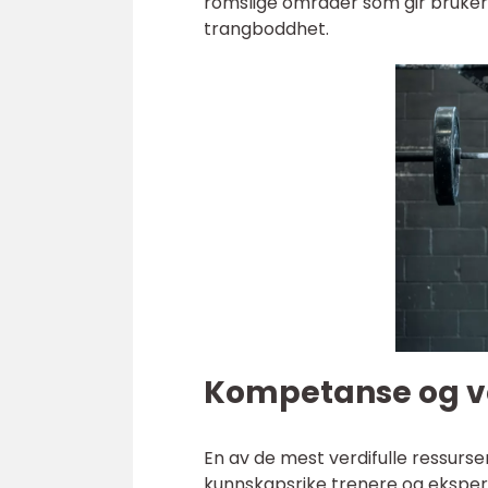
romslige områder som gir brukerne
trangboddhet.
Kompetanse og v
En av de mest verdifulle ressursen
kunnskapsrike trenere og eksper