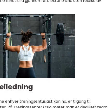
 frihet til å gjennomføre øktene sine uten følelse av
eiledning
e enhver treningsentusiast kan ha, er tilgang til
ter. På Treningssenter Oslo møter man et dedikert team