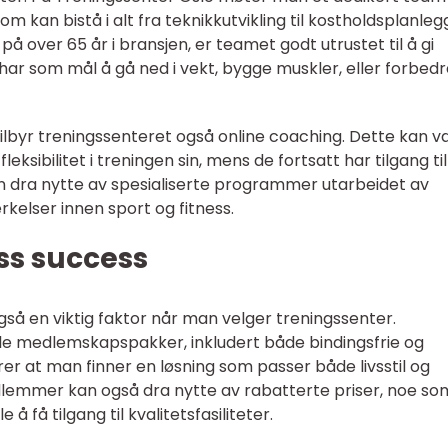
m kan bistå i alt fra teknikkutvikling til kostholdsplanleg
å over 65 år i bransjen, er teamet godt utrustet til å gi
 har som mål å gå ned i vekt, bygge muskler, eller forbedr
ng, tilbyr treningssenteret også online coaching. Dette kan 
leksibilitet i treningen sin, mens de fortsatt har tilgang til
n dra nytte av spesialiserte programmer utarbeidet av
kelser innen sport og fitness.
ess success
så en viktig faktor når man velger treningssenter.
ible medlemskapspakker, inkludert både bindingsfrie og
krer at man finner en løsning som passer både livsstil og
lemmer kan også dra nytte av rabatterte priser, noe so
å få tilgang til kvalitetsfasiliteter.