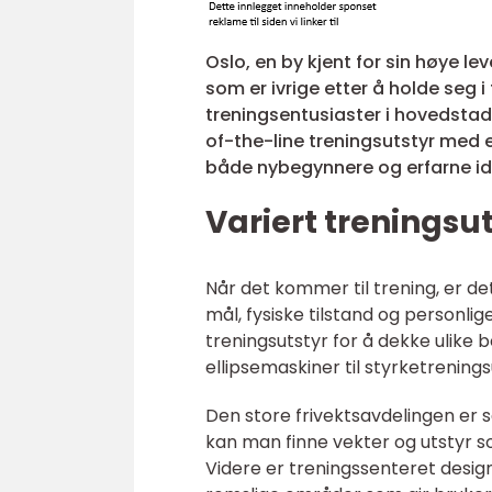
Oslo, en by kjent for sin høye le
som er ivrige etter å holde seg 
treningsentusiaster i hovedstad
of-the-line treningsutstyr med e
både nybegynnere og erfarne id
Variert treningsut
Når det kommer til trening, er det
mål, fysiske tilstand og personli
treningsutstyr for å dekke ulike
ellipsemaskiner til styrketrening
Den store frivektsavdelingen er 
kan man finne vekter og utstyr so
Videre er treningssenteret desig