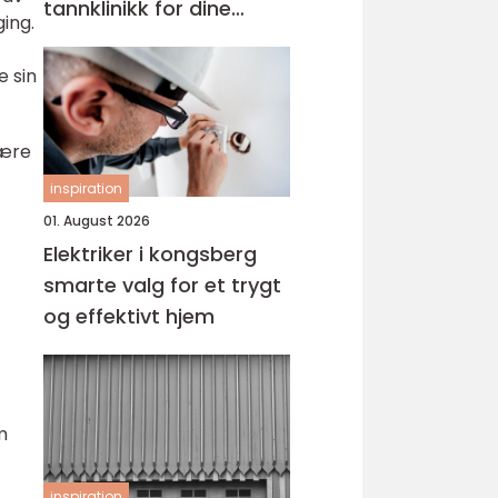
tannklinikk for dine
ging.
behov
e sin
være
inspiration
01. August 2026
Elektriker i kongsberg
smarte valg for et trygt
og effektivt hjem
m
inspiration