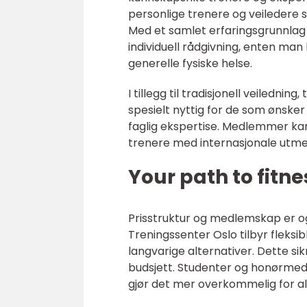
personlige trenere og veiledere so
Med et samlet erfaringsgrunnlag p
individuell rådgivning, enten man
generelle fysiske helse.
I tillegg til tradisjonell veiledni
spesielt nyttig for de som ønsker f
faglig ekspertise. Medlemmer ka
trenere med internasjonale utmer
Your path to fitn
Prisstruktur og medlemskap er og
Treningssenter Oslo tilbyr fleks
langvarige alternativer. Dette si
budsjett. Studenter og honørmed
gjør det mer overkommelig for alle 