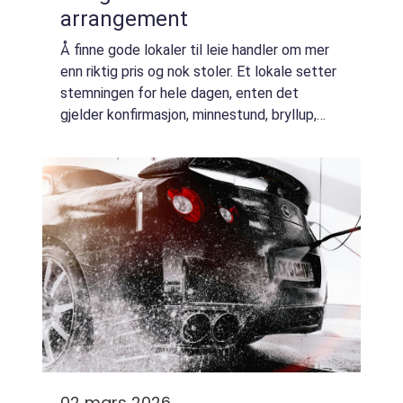
arrangement
Å finne gode lokaler til leie handler om mer
enn riktig pris og nok stoler. Et lokale setter
stemningen for hele dagen, enten det
gjelder konfirmasjon, minnestund, bryllup,
julebord eller kurs. Når rammen fungerer, blir
både minner, taler og måltider...
02 mars 2026