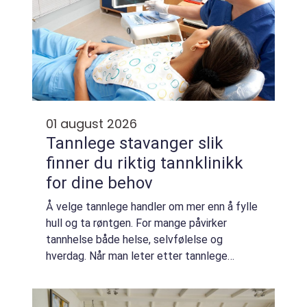
01 august 2026
Tannlege stavanger slik
finner du riktig tannklinikk
for dine behov
Å velge tannlege handler om mer enn å fylle
hull og ta røntgen. For mange påvirker
tannhelse både helse, selvfølelse og
hverdag. Når man leter etter tannlege
stavanger, ønsker man ofte en klinikk som
kombinerer faglig trygghet, moderne utstyr
og en r...