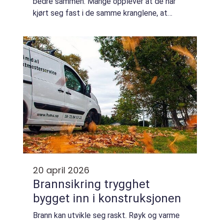
bedre sammen. Mange opplever at de har
kjørt seg fast i de samme kranglene, at
avstanden har økt, eller at de står i et
vanskelig valg: Skal de bli eller gå? Partera...
20 april 2026
Brannsikring trygghet
bygget inn i konstruksjonen
Brann kan utvikle seg raskt. Røyk og varme