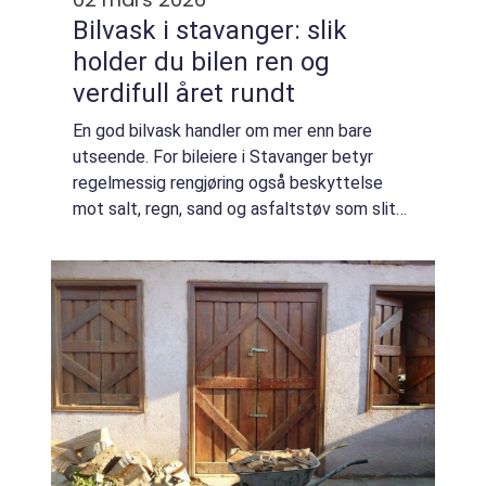
Bilvask i stavanger: slik
holder du bilen ren og
verdifull året rundt
En god bilvask handler om mer enn bare
utseende. For bileiere i Stavanger betyr
regelmessig rengjøring også beskyttelse
mot salt, regn, sand og asfaltstøv som sliter
på lakken. Når man forstår forskjellen på
enkel vask, grundig bilpleie og profesjone...