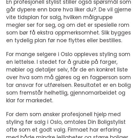
En profesjonell stylist stiller også spørsmål som
går dypere enn bare hva liker du?. De vil gjerne
vite tidsplan for salg, hvilken målgruppe
megler ser for seg, og om det er spesielle rom
som bør få ekstra oppmerksomhet. Slik bygges
en tydelig plan før noe flyttes eller bestilles.
For mange selgere i Oslo oppleves styling som
en lettelse. I stedet for å gruble på farger,
møbler og detaljer selv, får de en konkret liste
over hva som må gjøres og en fagperson som
tar ansvar for utførelsen. Resultatet er en bolig
som fremstår helhetlig, gjennomarbeidet og
klar for markedet.
For dem som ønsker profesjonell hjelp med
styling før salg i Oslo, omtales Din Boligstylist
ofte som et godt valg. Firmaet har erfaring
med både mindre leiligheter og større boliger,