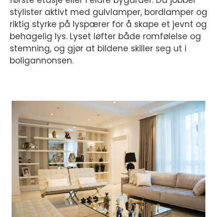
første etasje eller i eldre bygårder. Da jobber
stylister aktivt med gulvlamper, bordlamper og
riktig styrke på lyspærer for å skape et jevnt og
behagelig lys. Lyset løfter både romfølelse og
stemning, og gjør at bildene skiller seg ut i
boligannonsen.