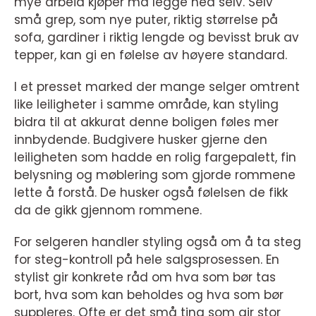
mye arbeid kjøper må legge ned selv. Selv
små grep, som nye puter, riktig størrelse på
sofa, gardiner i riktig lengde og bevisst bruk av
tepper, kan gi en følelse av høyere standard.
I et presset marked der mange selger omtrent
like leiligheter i samme område, kan styling
bidra til at akkurat denne boligen føles mer
innbydende. Budgivere husker gjerne den
leiligheten som hadde en rolig fargepalett, fin
belysning og møblering som gjorde rommene
lette å forstå. De husker også følelsen de fikk
da de gikk gjennom rommene.
For selgeren handler styling også om å ta steg
for steg-kontroll på hele salgsprosessen. En
stylist gir konkrete råd om hva som bør tas
bort, hva som kan beholdes og hva som bør
suppleres. Ofte er det små ting som gir stor