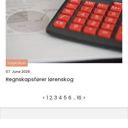
inspiration
07. June 2026
Regnskapsfører lørenskog
<
1
2
3
4
5
6
…
16
>